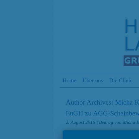
Menu
Skip to content
Home
Über uns
Die Clinic
Author Archives:
Micha K
EuGH zu AGG-Scheinbewer
2. August 2016
| Beitrag von Micha 
Drei Wochen vor dem 10-jährigen Be