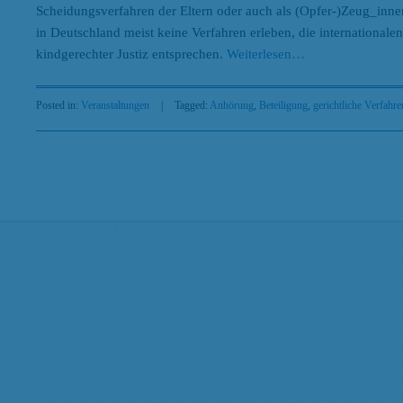
Scheidungsverfahren der Eltern oder auch als (Opfer-)Zeug_innen
in Deutschland meist keine Verfahren erleben, die internationa
kindgerechter Justiz entsprechen.
Weiterlesen
…
Posted in:
Veranstaltungen
|
Tagged:
Anhörung
,
Beteiligung
,
gerichtliche Verfahre
Search
Beiträge nach Kategorien
Beiträge
nach
Kategorien
Beiträge nach Tags
AGG
Antidiskriminierung
Abtreibung
Antidiskriminierungsrecht
Ar
Arbeit