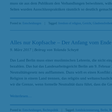
muss sie aus dem Publikum den Verhandlungen beiwohnen, währen
Selten wurden Ausschlusspraktiken räumlich so deutlich gemach
Posted in:
Entscheidungen
|
Tagged:
freedom of religion
,
Gericht
,
Glaubensfreihei
Alles nur Kopfsache – Der Anfang vom Ende 
9. März 2017
| Beitrag von Yolanda Scheytt
Das Land Berlin muss einer muslimischen Lehrerin, die nicht ein
bezahlen. Das hat das Landesarbeitsgericht Berlin am 9. Februar 2
Neutralitätsgesetz neu aufflammen. Dazu wirft es einen Konflikt au
Religion in einem Land trennen, das religiös und weltanschaulich
wir die Grenze, wenn formelle Neutralität dazu führt, dass die 
Weiterlesen
…
Posted in:
Entscheidungen
,
Rechtspolitik
|
Tagged:
Antidiskriminierung
,
Berlin
,
Bu