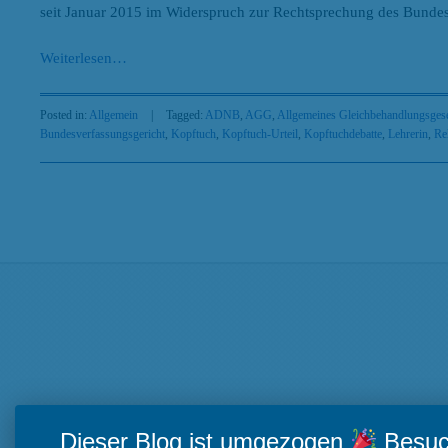
seit Januar 2015 im Widerspruch zur Rechtsprechung des Bundes
Weiterlesen
…
Posted in:
Allgemein
|
Tagged:
ADNB
,
AGG
,
Allgemeines Gleichbehandlungsges
Bundesverfassungsgericht
,
Kopftuch
,
Kopftuch-Urteil
,
Kopftuchdebatte
,
Lehrerin
,
Rel
Search
Beiträge nach Kategorien
Beiträge
nach
Kategorien
Beiträge nach Tags
AGG
Antidiskriminierung
Abtreibung
Antidiskriminierungsrecht
Ar
Dieser Blog ist umgezogen
Besuch
Arbeit