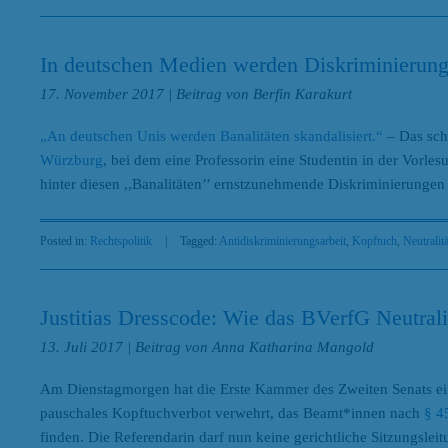
In deutschen Medien werden Diskriminierunge
17. November 2017
| Beitrag von Berfin Karakurt
„An deutschen Unis werden Banalitäten skandalisiert.“
– Das sch
Würzburg
, bei dem eine Professorin eine Studentin in der Vorles
hinter diesen ,,Banalitäten’’ ernstzunehmende Diskriminierungen
Posted in:
Rechtspolitik
|
Tagged:
Antidiskriminierungsarbeit
,
Kopftuch
,
Neutralit
Justitias Dresscode: Wie das BVerfG Neutrali
13. Juli 2017
| Beitrag von Anna Katharina Mangold
Am Dienstagmorgen hat die Erste Kammer des Zweiten Senats ein
pauschales Kopftuchverbot verwehrt, das Beamt*innen nach
§ 4
finden. Die Referendarin darf nun keine gerichtliche Sitzungsle