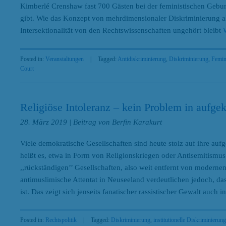
Kimberlé Crenshaw fast 700 Gästen bei der feministischen Gebur
gibt. Wie das Konzept von mehrdimensionaler Diskriminierung ak
Intersektionalität von den Rechtswissenschaften ungehört bleibt
Posted in:
Veranstaltungen
|
Tagged:
Antidiskriminierung
,
Diskriminierung
,
Femin
Court
Religiöse Intoleranz – kein Problem in aufgek
28. März 2019
| Beitrag von Berfin Karakurt
Viele demokratische Gesellschaften sind heute stolz auf ihre au
heißt es, etwa in Form von Religionskriegen oder Antisemitismus
,,rückständigen’’ Gesellschaften, also weit entfernt von moderne
antimuslimische Attentat in Neuseeland verdeutlichen jedoch, da
ist. Das zeigt sich jenseits fanatischer rassistischer Gewalt auch 
Posted in:
Rechtspolitik
|
Tagged:
Diskriminierung
,
institutionelle Diskriminierung