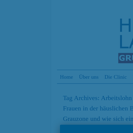
Menu
Skip to content
Home
Über uns
Die Clinic
Tag Archives:
Arbeitslohn
Frauen in der häuslichen B
Grauzone und wie sich ein
28. Mai 2020
| Beitrag von Adriana 