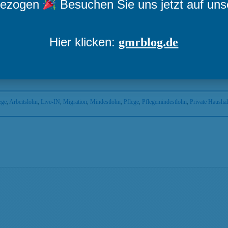
mgezogen
Besuchen Sie uns jetzt auf un
en in der Covid19-Pandemie besonders stark hervor. Sie betreffen vor a
ihre Vergütung. Letzteres soll sich jetzt für (qualifizierte) Pflegehilfsk
soll ein Zeichen der Anerkennung der Pflege als wichtige Tätigkeit sei
Hier klicken:
gmrblog.de
n wichtiger Bereich wird in der Regelung einfach ausgeschlossen, die pr
iten. Ist ihre Pflegeleistung weniger wert?
ege
,
Arbeitslohn
,
Live-IN
,
Migration
,
Mindestlohn
,
Pflege
,
Pflegemindestlohn
,
Private Haushal