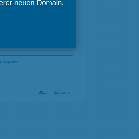
serer neuen Domain.
llem die Arbeitsbedingungen des
räfte und Pflegefachkräfte verbessern.
n. 1,2 Mio Pflegekräfte werden von
ivaten Haushalte, in denen vor allem
t
,
Sorgearbeit
2026
Impressum