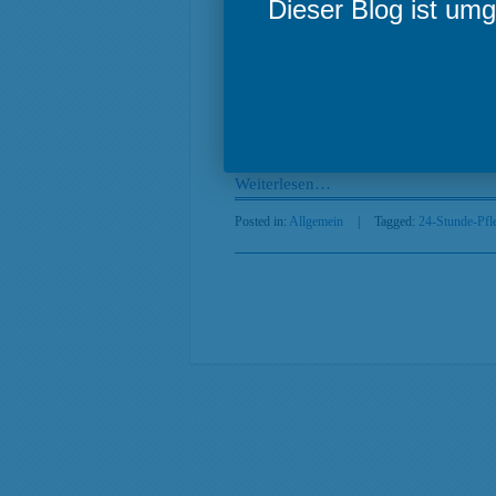
Dieser Blog ist u
Die Probleme in der Altenpflege tret
Pflegepersonals, ihre Schutzrechte und 
Die Erhöhung des Pflegemindestlohns 
der Neuregelung profitieren. Doch ei
Frauen aus Mittel- und Osteuropa arbe
Weiterlesen
…
Posted in:
Allgemein
|
Tagged:
24-Stunde-Pfl
Search
Beiträge nach Kategorien
Beiträge
nach
Kategorien