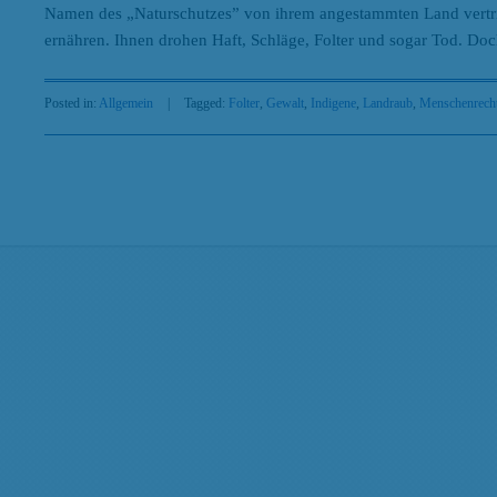
Namen des „Naturschutzes” von ihrem angestammten Land vertrieb
ernähren. Ihnen drohen Haft, Schläge, Folter und sogar Tod. Doch
Posted in:
Allgemein
|
Tagged:
Folter
,
Gewalt
,
Indigene
,
Landraub
,
Menschenrech
Search
Beiträge nach Kategorien
Beiträge
nach
Kategorien
Beiträge nach Tags
AGG
Antidiskriminierung
Abtreibung
Antidiskriminierungsrecht
Ar
Arbeit
Diskriminierung
ECCHR
Feminismus
EMRK
EGMR
Fl