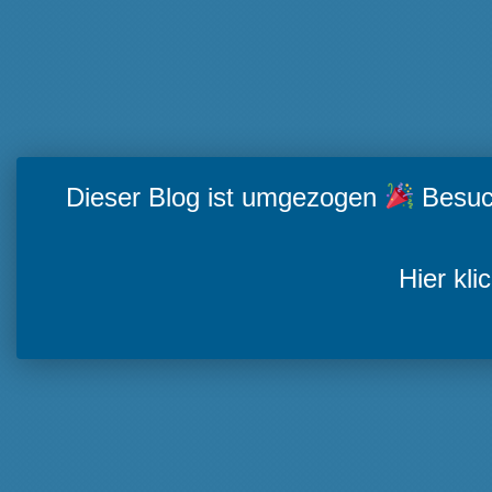
Beiträge nach Kategorien
Beiträge
nach
Kategorien
Beiträge nach Tags
AGG
Antidiskriminierung
Abtreibung
Antidiskriminierungsrecht
Ar
Arbeit
Dieser Blog ist umgezogen
Besuch
Diskriminierung
ECCHR
Feminismus
EMRK
EGMR
Fl
institutioneller Rassismus
Justiz
Kopftu
human rights
Kinderrechte
Hier kli
Rassismus
rassistische Diskriminierung
Rechtsextremismu
Völkerrecht
Unternehmensverantwortung
USA