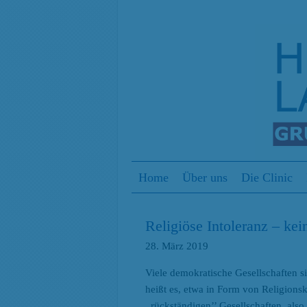
Menu
Skip to content
Home
Über uns
Die Clinic
Religiöse Intoleranz – kei
28. März 2019
Viele demokratische Gesellschaften s
heißt es, etwa in Form von Religions
,,rückständigen’’ Gesellschaften, als