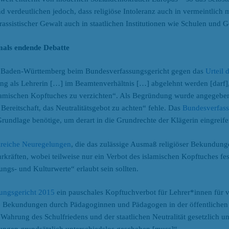
nd verdeutlichen jedoch, dass religiöse Intoleranz auch in vermeintlich
r rassistischer Gewalt auch in staatlichen Institutionen wie Schulen und G
mals endende Debatte
us Baden-Württemberg beim Bundesverfassungsgericht gegen das
Urteil 
lung als Lehrerin […] im Beamtenverhältnis […] abgelehnt werden [darf],
slamischen Kopftuches zu verzichten“. Als Begründung wurde angegeben
Bereitschaft, das Neutralitätsgebot zu achten“ fehle. Das
Bundesverfass
Grundlage benötige, um derart in die Grundrechte der Klägerin eingreif
lreiche Neuregelungen
, die das zulässige Ausmaß religiöser Bekundung
hrkräften, wobei teilweise nur ein Verbot des islamischen Kopftuches fe
ngs- und Kulturwerte“ erlaubt sein sollten.
ungsgericht 2015
ein pauschales Kopftuchverbot für Lehrer*innen für v
se Bekundungen durch Pädagoginnen und Pädagogen in der öffentlichen
hrung des Schulfriedens und der staatlichen Neutralität gesetzlich unt