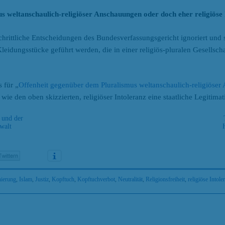
s weltanschaulich-religiöser Anschauungen oder doch eher religiöse
tschrittliche Entscheidungen des Bundesverfassungsgericht ignoriert und
leidungsstücke geführt werden, die in einer religiös-pluralen Gesellsch
 für „
Offenheit gegenüber dem Pluralismus weltanschaulich-religiöse
wie den oben skizzierten, religiöser Intoleranz eine staatliche Legitimat
 und der
walt
nierung
,
Islam
,
Justiz
,
Kopftuch
,
Kopftuchverbot
,
Neutralität
,
Religionsfreiheit
,
religiöse Intole