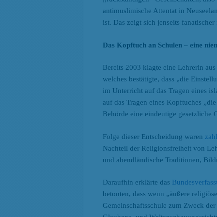
antimuslimische Attentat in Neuseela
ist. Das zeigt sich jenseits fanatische
Das Kopftuch an Schulen – eine nie
Bereits 2003 klagte eine Lehrerin a
welches bestätigte, dass „die Einstel
im Unterricht auf das Tragen eines i
auf das Tragen eines Kopftuches „die 
Behörde eine eindeutige gesetzliche 
Folge dieser Entscheidung waren
zah
Nachteil der Religionsfreiheit von Le
und abendländische Traditionen, Bildu
Daraufhin erklärte das
Bundesverfass
betonten, dass wenn „äußere religiö
Gemeinschaftsschule zum Zweck der Wa