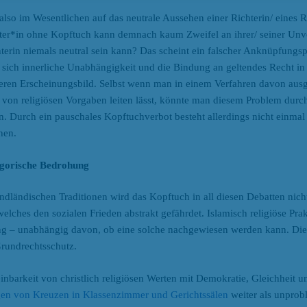
h also im Wesentlichen auf das neutrale Aussehen einer Richterin/ eines R
hter*in ohne Kopftuch kann demnach kaum Zweifel an ihrer/ seiner Un
erin niemals neutral sein kann? Das scheint ein falscher Anknüpfungspu
 sich innerliche Unabhängigkeit und die Bindung an geltendes Recht in U
ußeren Erscheinungsbild. Selbst wenn man in einem Verfahren davon aus
ng von religiösen Vorgaben leiten lässt, könnte man diesem Problem dur
. Durch ein pauschales Kopftuchverbot besteht allerdings nicht einmal 
nen.
tegorische Bedrohung
dländischen Traditionen wird das Kopftuch in all diesen Debatten nicht 
ches den sozialen Frieden abstrakt gefährdet. Islamisch religiöse Prak
ng – unabhängig davon, ob eine solche nachgewiesen werden kann. Die
Grundrechtsschutz.
arkeit von christlich religiösen Werten mit Demokratie, Gleichheit und
en von Kreuzen in Klassenzimmer und Gerichtssälen
weiter als unprobl