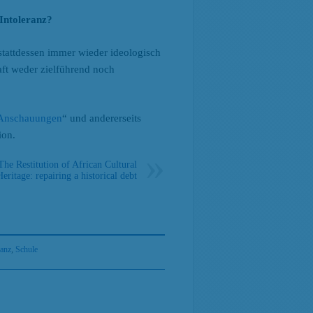
 Intoleranz?
 stattdessen immer wieder ideologisch
aft weder zielführend noch
r Anschauungen
“ und andererseits
ion.
The Restitution of African Cultural
Heritage: repairing a historical debt
ranz
,
Schule