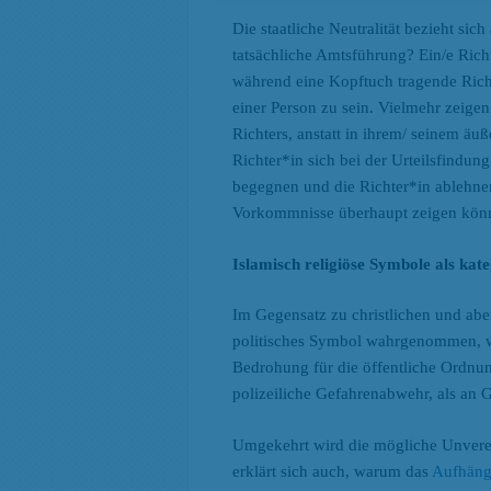
Die staatliche Neutralität bezieht sic
tatsächliche Amtsführung? Ein/e Ric
während eine Kopftuch tragende Richt
einer Person zu sein. Vielmehr zeigen
Richters, anstatt in ihrem/ seinem ä
Richter*in sich bei der Urteilsfindu
begegnen und die Richter*in ablehnen
Vorkommnisse überhaupt zeigen kön
Islamisch religiöse Symbole als ka
Im Gegensatz zu christlichen und aben
politisches Symbol wahrgenommen, wel
Bedrohung für die öffentliche Ordnu
polizeiliche Gefahrenabwehr, als an 
Umgekehrt wird die mögliche Unvereinb
erklärt sich auch, warum das
Aufhäng