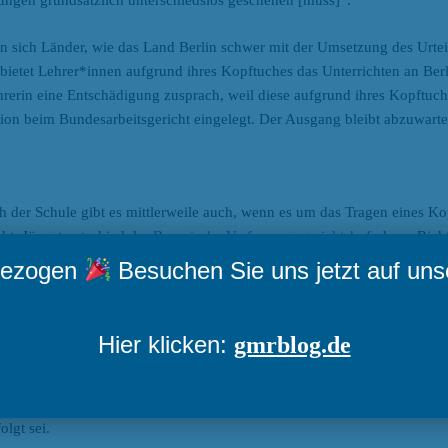
ngen grundsätzlich unterschiedslos geschehen [muss]“.
un sich Länder, wie das Land Berlin schwer mit der Umsetzung des Urtei
rbietet Lehrer*innen aufgrund ihres Kopftuches das Unterrichten an Be
rerin eine Entschädigung zusprach, weil diese aufgrund ihres Kopftuches
ion beim Bundesarbeitsgericht eingelegt. Der Ausgang bleibt abzuwarte
 der Schule gibt es mittlerweile auch, wenn es um das Tragen eines K
eht. Jüngst entschied der
Bayerische Verfassungsgerichtshof
, dass „Rich
handlungen mit Außenkontakt keine sichtbaren religiös oder weltansch
mgezogen
Besuchen Sie uns jetzt auf un
 Zweifel an ihrer Unabhängigkeit, Neutralität oder ausschließlichen Bi
äger*innen auf freie Bekundung ihres Glaubens stünde im Widerstreit z
ten und zur Pflicht des Staates zu weltanschaulich-religiöser Neutralitä
Hier klicken:
gmrblog.de
trächtigt, wenn Repräsentant*inen des Staates in Gerichtsverhandlunge
anschaulich konnotierte Kleidungsstücke oder Symbole tragen. Insbeson
tsstreits ausschließlich nach Maßgabe des geltenden Rechts und ohne Ein
lgt sei.