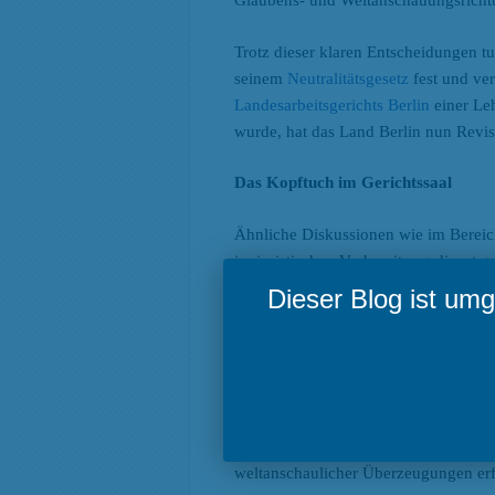
Glaubens- und Weltanschauungsrichtu
Trotz dieser klaren Entscheidungen t
seinem
Neutralitätsgesetz
fest und ve
Landesarbeitsgerichts Berlin
einer Leh
wurde, hat das Land Berlin nun Revis
Das Kopftuch im Gerichtssaal
Ähnliche Diskussionen wie im Bereich
im juristischen Vorbereitungsdienst g
Verhandlungen, sowie bei allen Amts
Dieser Blog ist u
Kleidungsstücke tragen [dürfen], die
können’’. Das Grundrecht der Amtstr
Bekenntnisfreiheit der Prozessbeteilig
Neutralität der Gerichte werde beein
mit Außenwirkung religiös oder welt
führen, ob die Entscheidung des Rech
weltanschaulicher Überzeugungen erfo