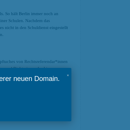
ls. So hält Berlin immer noch an
rliner Schulen. Nachdem das
 nicht in den Schuldienst eingestellt
n.
opftuches von Rechtsreferendar*innen
ter und Richterinnen […] in
aulich geprägten Symbole oder
×
serer neuen Domain.
ndung an Recht und Gesetz hervorrufen
ur negativen Glaubens- und
t. Das verfassungsrechtliche Gebot der
n oder bei sonstigen Amtshandlungen
dere könne dies zu Zweifeln daran
fluss persönlicher religiöser oder