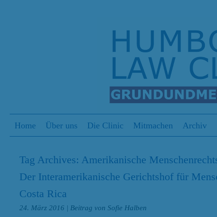
S
Menu
Skip to content
Home
Über uns
Die Clinic
Mitmachen
Archiv
Tag Archives:
Amerikanische Menschenrecht
Der Interamerikanische Gerichtshof für Mensch
Costa Rica
24. März 2016
| Beitrag von Sofie Halben