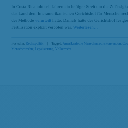
In Costa Rica tobt seit Jahren ein heftiger Streit um die Zulässig
das Land dem Interamerikanischen Gerichtshof für Menschenrech
der Methode
verurteilt
hatte. Damals hatte der Gerichtshof festgest
Fertilisation explizit verboten war.
Weiterlesen
…
Posted in:
Rechtspolitik
|
Tagged:
Amerikanische Menschenrechtskonvention
,
Cos
Menschenrechte
,
Legalisierung
,
Völkerrecht
Search
Beiträge nach Kategorien
Beiträge
nach
Kategorien
Beiträge nach Tags