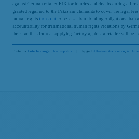
against German retailer KiK for injuries and deaths during a fire 
granted legal aid to the Pakistani claimants to cover the legal f
human rights
turns out
to be less about binding obligations than ab
accountability for transnational human rights violations by Germa
their families from a supplying factory against a retailer will be
Posted in:
Entscheidungen
,
Rechtspolitik
|
Tagged:
Affectees Association
,
Ali Ente
Search
Beiträge nach Kategorien
Beiträge
nach
Kategorien
Beiträge nach Tags