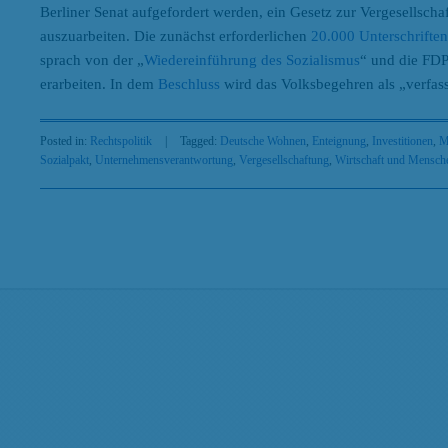
Berliner Senat aufgefordert werden, ein Gesetz zur Vergesellsc
auszuarbeiten. Die zunächst erforderlichen
20.000 Unterschrifte
sprach von der „
Wiedereinführung des Sozialismus
“ und die FDP
erarbeiten. In dem
Beschluss
wird das Volksbegehren als „verfass
Posted in:
Rechtspolitik
|
Tagged:
Deutsche Wohnen
,
Enteignung
,
Investitionen
,
M
Sozialpakt
,
Unternehmensverantwortung
,
Vergesellschaftung
,
Wirtschaft und Mensch
Search
Beiträge nach Kategorien
Beiträge
nach
Kategorien
Beiträge nach Tags