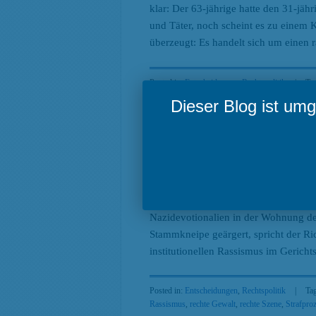
klar: Der 63-jährige hatte den 31-jä
und Täter, noch scheint es zu einem K
überzeugt: Es handelt sich um einen 
Posted in:
Entscheidungen
,
Rechtspolitik
|
Ta
Rassismusverständnis
,
rassistische Diskriminier
Dieser Blog ist u
Mordprozess in Berlin mac
4. August 2016
| Beitrag von Nina B
Am 11. Juli 2016 ging der
Prozess ge
Nazidevotionalien in der Wohnung des
Stammkneipe geärgert, spricht der Ri
institutionellen Rassismus im Gericht
Posted in:
Entscheidungen
,
Rechtspolitik
|
Ta
Rassismus
,
rechte Gewalt
,
rechte Szene
,
Strafpro