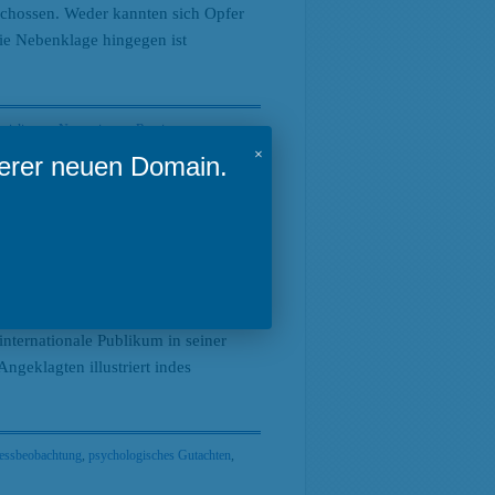
schossen. Weder kannten sich Opfer
Die Nebenklage hingegen ist
ozialismus
,
Neonazismus
,
Rassismus
,
×
serer neuen Domain.
Ende. Trotz Funden von Waffen und
nternationale Publikum in seiner
geklagten illustriert indes
essbeobachtung
,
psychologisches Gutachten
,