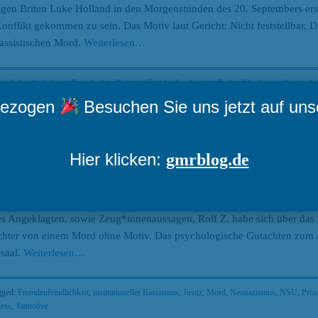
hrigen Briten Luke Holland in den Morgenstunden des 20. Septembers er
onflikt gekommen zu sein. Das Motiv laut Gericht: Nicht feststellbar. 
rassistischen Mord.
Weiterlesen
…
gged:
Ausländerhass
,
Fremdenfeindlichkeit
,
Gericht
,
Landgericht Berlin
,
Mordmotiv
,
Nationals
ung
mgezogen
Besuchen Sie uns jetzt auf un
ht institutionellen Rassismus sichtbar
Hier klicken:
gmrblog.de
ach
gen Rolf Z.
wegen Mordes an Luke Holland mit einer Verurteilung zu 
 Angeklagten, sowie Zeug*innenaussagen, Rolf Z. habe sich über das i
chter von einem Mord ohne Motiv. Das psychologische Gutachten zum An
ssaal.
Weiterlesen
…
gged:
Fremdenfeindlichkeit
,
institutioneller Rassismus
,
Justiz
,
Mord
,
Neonazismus
,
NSU
,
Proz
zess
,
Tatmotive