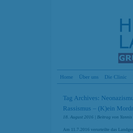
Menu
Skip to content
Home
Über uns
Die Clinic
Tag Archives:
Neonazism
Rassismus – (K)ein Mordm
18. August 2016
| Beitrag von Yanni
Am 11.7.2016 verurteilte das Landge