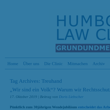
S
Menu
Skip to content
Home
Über uns
Die Clinic
Mitmachen
Archiv
Tag Archives:
Treuhand
„Wir sind ein Volk“? Warum wir Rechtsschutz
17. Oktober 2019
| Beitrag von
Doris Liebscher
Pünktlich zum 30jährigen Wendejubiläum
entscheidet das Arbe