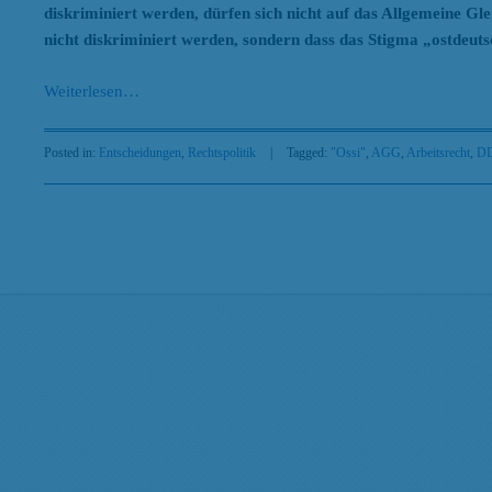
diskriminiert werden, dürfen sich nicht auf das Allgemeine Gl
nicht diskriminiert werden, sondern dass das Stigma „ostdeuts
Weiterlesen
…
Posted in:
Entscheidungen
,
Rechtspolitik
|
Tagged:
"Ossi"
,
AGG
,
Arbeitsrecht
,
D
Search
Beiträge nach Kategorien
Beiträge
nach
Kategorien
Beiträge nach Tags
AGG
Antidiskriminierung
Abtreibung
Antidiskriminierungsrecht
Ar
Arbeit