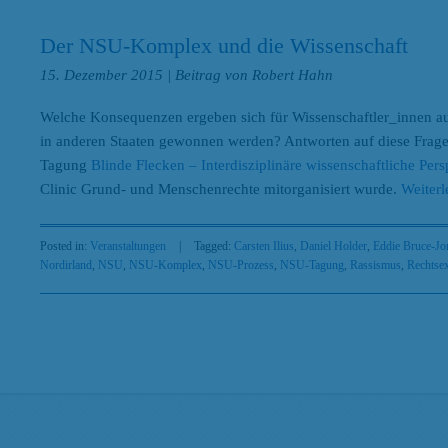
Der NSU-Komplex und die Wissenschaft
15. Dezember 2015
| Beitrag von Robert Hahn
Welche Konsequenzen ergeben sich für Wissenschaftler_innen
in anderen Staaten gewonnen werden? Antworten auf diese Frag
Tagung
Blinde Flecken – Interdisziplinäre wissenschaftliche P
Clinic Grund- und Menschenrechte mitorganisiert wurde.
Weiterl
Posted in:
Veranstaltungen
|
Tagged:
Carsten Ilius
,
Daniel Holder
,
Eddie Bruce-Jo
Nordirland
,
NSU
,
NSU-Komplex
,
NSU-Prozess
,
NSU-Tagung
,
Rassismus
,
Rechtse
Search
Beiträge nach Kategorien