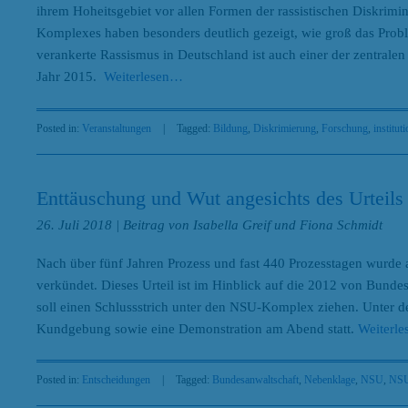
ihrem Hoheitsgebiet vor allen Formen der rassistischen Diskrim
Komplexes haben besonders deutlich gezeigt, wie groß das Problem
verankerte Rassismus in Deutschland ist auch einer der zentrale
Jahr 2015.
Weiterlesen
…
Posted in:
Veranstaltungen
|
Tagged:
Bildung
,
Diskrimierung
,
Forschung
,
institut
Enttäuschung und Wut angesichts des Urteil
26. Juli 2018
| Beitrag von Isabella Greif und Fiona Schmidt
Nach über fünf Jahren Prozess und fast 440 Prozesstagen wurde
verkündet. Dieses Urteil ist im Hinblick auf die 2012 von Bund
soll einen Schlussstrich unter den NSU-Komplex ziehen. Unter d
Kundgebung sowie eine Demonstration am Abend statt.
Weiterle
Posted in:
Entscheidungen
|
Tagged:
Bundesanwaltschaft
,
Nebenklage
,
NSU
,
NSU